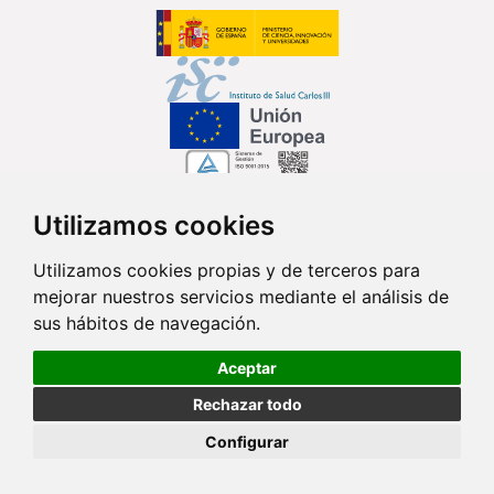
Utilizamos cookies
Síguenos en...
Utilizamos cookies propias y de terceros para
mejorar nuestros servicios mediante el análisis de
Contacto
sus hábitos de navegación.
Av. Monforte de Lemos, 3-5. Pabellón 11. Planta 0 28029 Madrid
Aceptar
info@ciberisciii.es
Rechazar todo
© Copyright 2026 CIBER |
Política de Privacidad
|
Aviso Legal
|
Política
Configurar
de Cookies
|
Mapa Web
|
Portal de Transparencia
|
Política de
seguridad