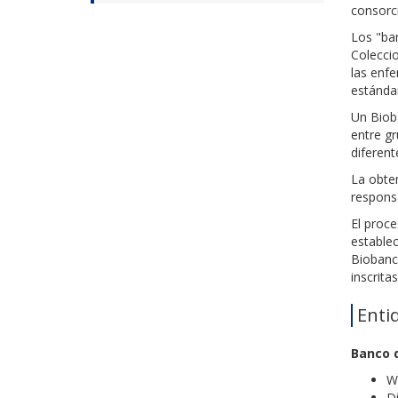
consorc
Los "ban
Colecci
las enfe
estándar
Un Bioba
entre g
diferent
La obte
responsa
El proce
estable
Biobanc
inscrita
Enti
Banco 
W
D