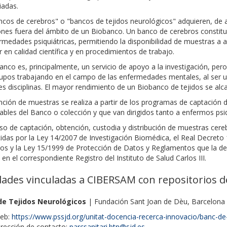
iadas.
cos de cerebros" o "bancos de tejidos neurológicos" adquieren, de a
ones fuera del ámbito de un Biobanco. Un banco de cerebros constitu
rmedades psiquiátricas, permitiendo la disponibilidad de muestras a 
 en calidad científica y en procedimientos de trabajo.
nco es, principalmente, un servicio de apoyo a la investigación, per
rupos trabajando en el campo de las enfermedades mentales, al ser u
es disciplinas. El mayor rendimiento de un Biobanco de tejidos se alc
nción de muestras se realiza a partir de los programas de captación
bles del Banco o colección y que van dirigidos tanto a enfermos psiq
so de captación, obtención, custodia y distribución de muestras cereb
cidas por la Ley 14/2007 de Investigación Biomédica, el Real Decret
os y la Ley 15/1999 de Protección de Datos y Reglamentos que la des
s en el correspondiente Registro del Instituto de Salud Carlos III.
dades vinculadas a CIBERSAM con repositorios d
de Tejidos Neurológicos
| Fundación Sant Joan de Dèu, Barcelona
eb:
https://www.pssjd.org/unitat-docencia-recerca-innovacio/banc-de-
irección de contacto:
parcsanitari.btn@sjd.es