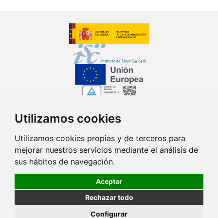
Utilizamos cookies
Síguenos en...
Utilizamos cookies propias y de terceros para
mejorar nuestros servicios mediante el análisis de
Contacto
sus hábitos de navegación.
Av. Monforte de Lemos, 3-5. Pabellón 11. Planta 0 28029 Madrid
Aceptar
info@ciberisciii.es
Rechazar todo
© Copyright 2026 CIBER |
Política de Privacidad
|
Aviso Legal
|
Política
Configurar