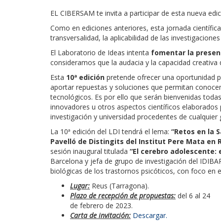
EL CIBERSAM te invita a participar de esta nueva edi
Como en ediciones anteriores, esta jornada científic
transversalidad, la aplicabilidad de las investigacio
El Laboratorio de Ideas intenta
fomentar la present
consideramos que la audacia y la capacidad creativa d
Esta
10ª edición
pretende ofrecer una oportunidad pa
aportar repuestas y soluciones que permitan conocer m
tecnológicos. Es por ello que serán bienvenidas toda
innovadores u otros aspectos científicos elaborados
investigación y universidad procedentes de cualquier 
La 10ª edición del LDI tendrá el lema:
“Retos en la S
Pavelló de Distingits del Institut Pere Mata en 
sesión inaugural titulada
“El cerebro adolescente:
Barcelona y jefa de grupo de investigación del IDIB
biológicas de los trastornos psicóticos, con foco en 
Lugar:
Reus (Tarragona).
Plazo de recepción de propuestas:
del 6 al 24
de febrero de 2023.
Carta de invitación:
Descargar.