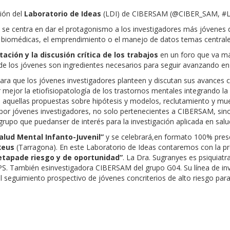
ción del
Laboratorio de Ideas
(LDI) de CIBERSAM (@CIBER_SAM, #Lab
a se centra en dar el protagonismo a los investigadores más jóvenes
nes biomédicas, el emprendimiento o el manejo de datos temas centrale
ación y la discusión crítica de los trabajos
en un foro que va más
e los jóvenes son ingredientes necesarios para seguir avanzando en el
ra que los jóvenes investigadores planteen y discutan sus avances ci
ejor la etiofisiopatología de los trastornos mentales integrando la in
s aquellas propuestas sobre hipótesis y modelos, reclutamiento y mu
 por jóvenes investigadores, no solo pertenecientes a CIBERSAM, sin
grupo que puedanser de interés para la investigación aplicada en salu
alud Mental Infanto-Juvenil”
y se celebrará,en formato 100% prese
Reus
(Tarragona). En este Laboratorio de Ideas contaremos con la pre
 etapade riesgo y de oportunidad”
. La Dra. Sugranyes es psiquiatra
APS. También esinvestigadora CIBERSAM del grupo G04. Su línea de inv
el seguimiento prospectivo de jóvenes concriterios de alto riesgo para