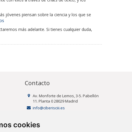
ás jóvenes piensan sobre la ciencia y los que se
cos
tactaremos más adelante. Si tienes cualquier duda,
Contacto
Av. Monforte de Lemos, 3-5. Pabellón
11. Planta 0 28029 Madrid
info@ciberisciii.es
amos cookies
uridad