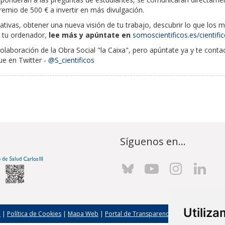
emio de 500 € a invertir en más divulgación.
tivas, obtener una nueva visión de tu trabajo, descubrir lo que los m
e tu ordenador,
lee más y apúntate en
somoscientificos.es/cientifi
a colaboración de la Obra Social "la Caixa", pero apúntate ya y te con
e en Twitter -
@S_cientificos
Síguenos en...
Utiliz
l
|
Política de Cookies
|
Mapa Web
|
Portal de Transparencia
|
Política de seg