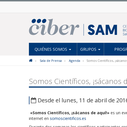
QUIÉNES SOMOS
GRUPOS
PROGR
Sala de Prensa
Agenda
Somos Científicos, ¡sácano
Somos Científicos, ¡sácanos d
Desde el lunes, 11 de abril de 201
«Somos Científicos, ¡sácanos de aquí!»
es un eve
internet en
somoscientificos.es
Durante dos semanas los científicos participantes re