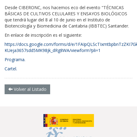
Desde CIBERONC, nos hacemos eco del evento "
TÉCNICAS
BÁSICAS DE CULTIVOS CELULARES Y ENSAYOS BIOLÓGICOS
que tendrá lugar del 8 al 10 de junio en el I
nstituto de
Biotencología y Biomedicina de Cantabria (IBBTEC)
S
antander.
En enlace de inscripción es el siguiente:
https://docs.google.com/forms/d/e/1FAIpQLScTIxmtbpbnTzZKI7G
KUeja3657sdd5MK98jk_dRg8WA/viewform?pli=1
Programa.
Cartel.
Volver al Listado