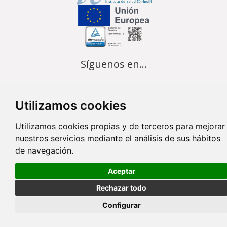
Síguenos en...
Contacto
Utilizamos cookies
Av. Monforte de Lemos, 3-5. Pabellón 11. Planta 0 28029 Madrid
Utilizamos cookies propias y de terceros para mejorar
info@ciberisciii.es
nuestros servicios mediante el análisis de sus hábitos
de navegación.
© Copyright 2026 CIBER |
Política de Privacidad
|
Aviso Legal
|
Política
de Cookies
|
Mapa Web
|
Portal de Transparencia
|
Política de
Aceptar
seguridad
Rechazar todo
Configurar