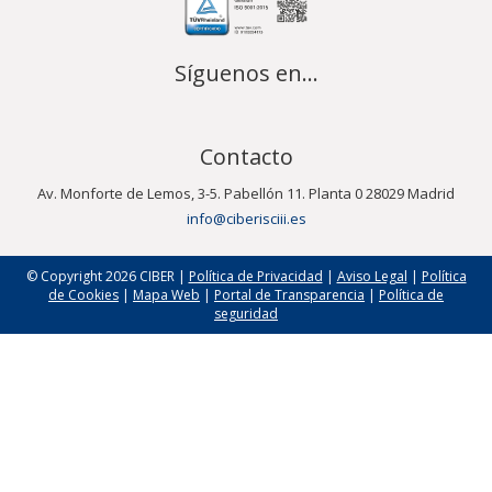
Síguenos en...
Contacto
Av. Monforte de Lemos, 3-5. Pabellón 11. Planta 0 28029 Madrid
info@ciberisciii.es
© Copyright 2026 CIBER |
Política de Privacidad
|
Aviso Legal
|
Política
de Cookies
|
Mapa Web
|
Portal de Transparencia
|
Política de
seguridad