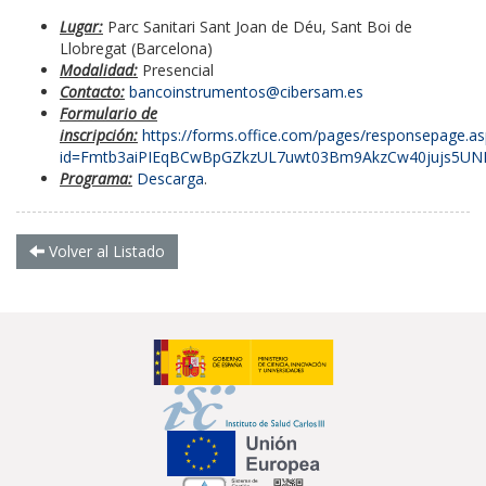
Lugar:
Parc Sanitari Sant Joan de Déu, Sant Boi de
Llobregat (Barcelona)
Modalidad:
Presencial
Contacto:
bancoinstrumentos@cibersam.es
Formulario de
inscripción:
https://forms.office.com/pages/responsepage.as
id=Fmtb3aiPIEqBCwBpGZkzUL7uwt03Bm9AkzCw40jujs5U
Programa:
Descarga
.
Volver al Listado