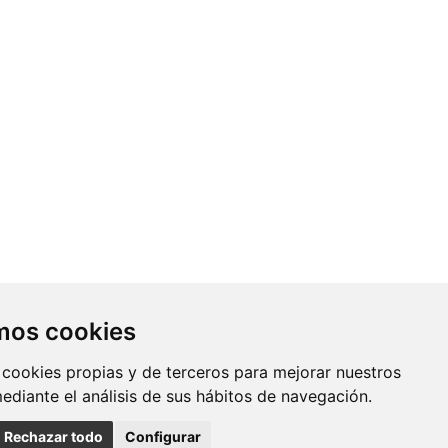
Contacto
amos cookies
Av. Monforte de Lemos, 3-5. Pabellón
 cookies propias y de terceros para mejorar nuestros
11. Planta 0 28029 Madrid
mediante el análisis de sus hábitos de navegación.
info@ciberisciii.es
Rechazar todo
Configurar