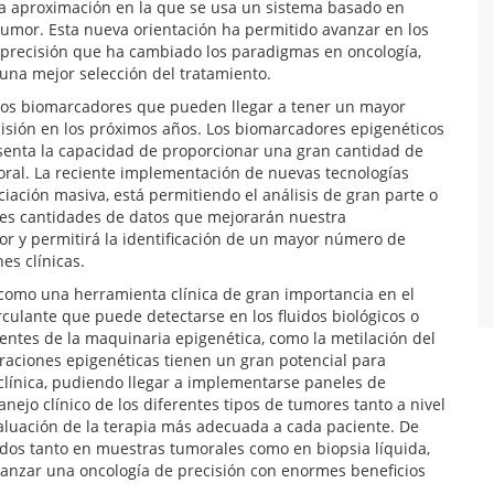
otra aproximación en la que se usa un sistema basado en
tumor. Esta nueva orientación ha permitido avanzar en los
 precisión que ha cambiado los paradigmas en oncología,
una mejor selección del tratamiento.
 los biomarcadores que pueden llegar a tener un mayor
cisión en los próximos años. Los biomarcadores epigenéticos
senta la capacidad de proporcionar una gran cantidad de
ral. La reciente implementación de nuevas tecnologías
iación masiva, está permitiendo el análisis de gran parte o
ndes cantidades de datos que mejorarán nuestra
or y permitirá la identificación de un mayor número de
es clínicas.
 como una herramienta clínica de gran importancia en el
rculante que puede detectarse en los fluidos biológicos o
ntes de la maquinaria epigenética, como la metilación del
eraciones epigenéticas tienen un gran potencial para
clínica, pudiendo llegar a implementarse paneles de
ejo clínico de los diferentes tipos de tumores tanto a nivel
valuación de la terapia más adecuada a cada paciente. De
ados tanto en muestras tumorales como en biopsia líquida,
canzar una oncología de precisión con enormes beneficios