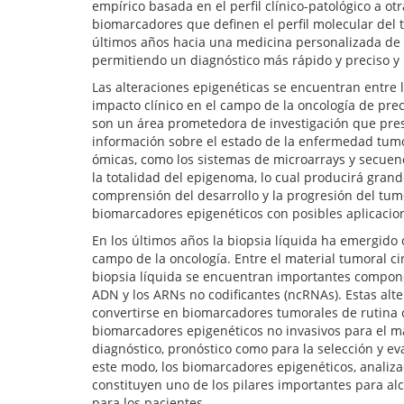
empírico basada en el perfil clínico-patológico a 
biomarcadores que definen el perfil molecular del 
últimos años hacia una medicina personalizada de
permitiendo un diagnóstico más rápido y preciso y 
Las alteraciones epigenéticas se encuentran entre
impacto clínico en el campo de la oncología de pre
son un área prometedora de investigación que pre
información sobre el estado de la enfermedad tumo
ómicas, como los sistemas de microarrays y secuenc
la totalidad del epigenoma, lo cual producirá gra
comprensión del desarrollo y la progresión del tum
biomarcadores epigenéticos con posibles aplicacion
En los últimos años la biopsia líquida ha emergido
campo de la oncología. Entre el material tumoral ci
biopsia líquida se encuentran importantes compone
ADN y los ARNs no codificantes (ncRNAs). Estas alt
convertirse en biomarcadores tumorales de rutina 
biomarcadores epigenéticos no invasivos para el man
diagnóstico, pronóstico como para la selección y e
este modo, los biomarcadores epigenéticos, analiz
constituyen uno de los pilares importantes para al
para los pacientes.