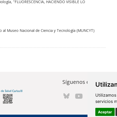
robiología, "FLUORESCENCIA, HACIENDO VISIBLE LO
unto al Museo Nacional de Ciencia y Tecnología (MUNCYT)
Síguenos en...
Utiliz
Utilizamos
servicios 
Aceptar