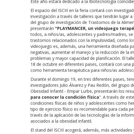
Este año estará dedicado a la Biotecnología coincidi
El espacio del ISCIII en la feria contará con invest
investigación a través de talleres que tendrán lugar a
del grupo de investigación de Trastornos de la Alim
presentarán
"PLAYMANCER, un videojuego terapé
todos, a niños/as, adolescentes y padres/madres, se 
trastornos relacionados con la impulsividad, como los
videojuego es, además, una herramienta diseñada pa
negativas, aumentar el manejo y la reducción de la im
problemas y mayor capacidad de planificación. El tall
18 de octubre en diferentes pases, contará con una 
como herramienta terapéutica para niños/as adolesc
Durante el domingo 19, en tres diferentes pases, ten
investigadores Julio Álvarez y Pau Redón, del grupo d
Obesidad Infantil - Empar Lurbe, presentarán los resu
para conocer la condición física
". A través de est
condiciones físicas de niños y adolescentes como he
tipo de ejercicio físico es recomendable para cada p
través de la aplicación de las tecnologías de la info
asociados a la obesidad infantil.
El stand del ISCIII acogerá, además, más actividades 