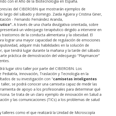
endo con el Año de la Biotecnología en España.
igadores/as del CIBEROBN que mostrarán ejemplos de
 lo largo del sábado y domingo. Zaida Agüera y Cristina Giner,
entación - Fernando Fernández Aranda,
utico".
A través de una charla divulgativa orientada, sobre
presentará un videojuego terapéutico dirigido a intervenir en
 trastornos de la conducta alimentaria y la obesidad. El
ra lograr una mayor capacidad de regulación de emociones
pulsividad, adquirir más habilidades en la solución de
er, que tendrá lugar durante la mañana y la tarde del sábado
parte práctica de demostración del videojuego “Playmancer”
entes.
drá lugar otro taller por parte del CIBEROBN. Los
e Pediatría, Innovación, Traslación y Tecnología en la
ltados de su investigación con "
camisetas inteligentes
e taller, se podrá conocer una camiseta capaz de medir las
rramienta de apoyo a los profesionales para determinar qué
ersona. Se trata de un claro ejemplo de innovación en Salud a
rmación y las comunicaciones (TICs) a los problemas de salud
y talleres como el que realizará la Unidad de Microscopía