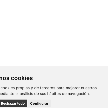
Contacto
amos cookies
Av. Monforte de Lemos, 3-5. Pabellón
 cookies propias y de terceros para mejorar nuestros
11. Planta 0 28029 Madrid
mediante el análisis de sus hábitos de navegación.
info@ciberisciii.es
Rechazar todo
Configurar