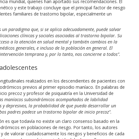
rencia mundial, quienes han aportado sus recomendaciones. El
tico y este trabajo concluye que el principal factor de riesgo
dentes familiares de trastorno bipolar, especialmente un
s un paradigma que, si se aplica adecuadamente, puede salvar
icaciones clínicas y sociales asociadas al trastorno bipolar. Su
cceso a la atención en salud mental y también cambios en la
médicos generales, e incluso de la población en general. El
intervención temprana y, por lo tanto, nos concierne a todos”.
 adolescentes
ngitudinales realizados en los descendientes de pacientes con
rodrómicos previos al primer episodio maníaco. En palabras de
icio precoz y profesor de psiquiatría en la Universidad de
mas maníacos subsindrómicos acompañados de labilidad
os y depresivos, la probabilidad de que pueda desarrollar un
os padres padece un trastorno bipolar de inicio precoz”.
ón es que todavía no existe un claro consenso basado en la
drómicos en poblaciones de riesgo. Por tanto, los autores
o y de valorar cuidadosamente los riesgos y beneficios de cada