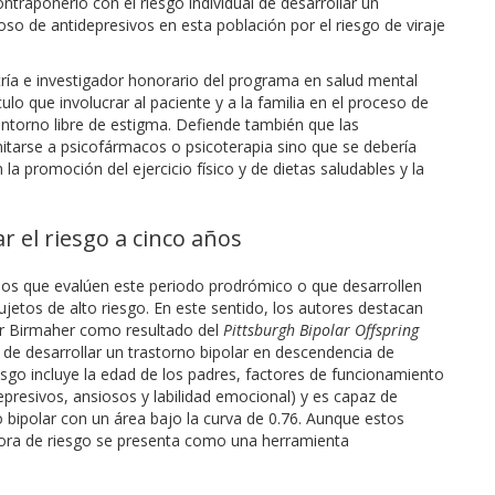
ntraponerlo con el riesgo individual de desarrollar un
so de antidepresivos en esta población por el riesgo de viraje
tría e investigador honorario del programa en salud mental
ulo que involucrar al paciente y a la familia en el proceso de
ntorno libre de estigma. Defiende también que las
mitarse a psicofármacos o psicoterapia sino que se debería
 la promoción del ejercicio físico y de dietas saludables y la
 el riesgo a cinco años
dios que evalúen este periodo prodrómico o que desarrollen
jetos de alto riesgo. En este sentido, los autores destacan
or Birmaher como resultado del
Pittsburgh Bipolar Offspring
 de desarrollar un trastorno bipolar en descendencia de
esgo incluye la edad de los padres, factores de funcionamiento
epresivos, ansiosos y labilidad emocional) y es capaz de
no bipolar con un área bajo la curva de 0.76. Aunque estos
adora de riesgo se presenta como una herramienta