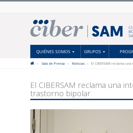
QUIÉNES SOMOS
GRUPOS
PROGR
Sala de Prensa
Noticias
El CIBERSAM reclama una i
El CIBERSAM reclama una in
trastorno bipolar