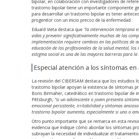
bipolar, en colaboración con investigadores de refe
trastorno bipolar tiene un importante componente gené
para desarrollar un trastorno bipolar es tener antece
progenitor con un inicio precoz de la enfermedad.
Eduard Vieta destaca que
“la intervención temprana e
vidas y prevenir significativamente muchas de las compl
implementación requiere cambios en las políticas de a
educación de los profesionales de la salud mental, los 
estigma social es una de las mayores barreras para la 
Especial atención a los síntomas en
La revisión del CIBERSAM destaca que los estudios lo
trastorno bipolar apoyan la existencia de síntomas p
Boris Birmaher, catedrático en trastorno bipolar de in
Pittsburgh,
“si un adolescente o joven presenta sínto
emocional persistente, irritabilidad y síntomas ansios
trastorno bipolar aumenta, especialmente si uno o amb
Otro punto importante que se remarca en esta revisi
evidencia que indique cómo abordar los síntomas pro
subrayan la necesidad de individualizar el tratamient