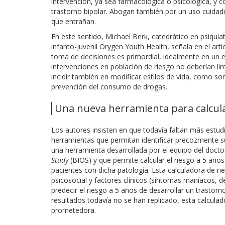
intervención, ya sea farmacológica o psicológica, y co
trastorno bipolar. Abogan también por un uso cuidado
que entrañan.
En este sentido, Michael Berk, catedrático en psiquia
infanto-juvenil Orygen Youth Health, señala en el artíc
toma de decisiones es primordial, idealmente en un e
intervenciones en población de riesgo no deberían li
incidir también en modificar estilos de vida, como son
prevención del consumo de drogas.
Una nueva herramienta para calcular
Los autores insisten en que todavía faltan más estu
herramientas que permitan identificar precozmente su
una herramienta desarrollada por el equipo del doct
Study
(BIOS) y que permite calcular el riesgo a 5 años
pacientes con dicha patología. Esta calculadora de ri
psicosocial y factores clínicos (síntomas maníacos, d
predecir el riesgo a 5 años de desarrollar un trastor
resultados todavía no se han replicado, esta calcul
prometedora.