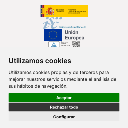
Utilizamos cookies
Síguenos en...
Utilizamos cookies propias y de terceros para
mejorar nuestros servicios mediante el análisis de
Contacto
sus hábitos de navegación.
Av. Monforte de Lemos, 3-5. Pabellón 11. Planta 0 28029 Madrid
Aceptar
info@ciberisciii.es
Rechazar todo
© Copyright 2026 CIBER |
Política de Privacidad
|
Aviso Legal
|
Política
Configurar
de Cookies
|
Mapa Web
|
Portal de Transparencia
|
Política de
seguridad