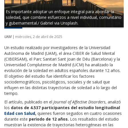
Es importante adoptar un enfoque integral para abordar la
soledad, que combine esfuerzos a nivel individual, comunitario
y gubernamental./ Gabriel via Unsplash.
UAM |
miércoles, 2 de abril de 2025
Un estudio realizado por investigadores de la Universidad
Autónoma de Madrid (UAM), el área CIBER de Salud Mental
(CIBERSAM), el Parc Sanitari Sant Joan de Déu (Barcelona) y la
Universidad Complutense de Madrid (UCM) ha analizado la
evolución de la soledad en adultos españoles durante 12 años.
El objetivo del estudio fue identificar los factores
sociodemográficos, psicológicos, sociales y de salud que
influyen en las distintas trayectorias de soledad a lo largo del
tiempo.
El artículo, publicado en el
Journal of Affective Disorders
, analizó
los
datos de 4.537 participantes del estudio longitudinal
Edad con Salud
,
quienes fueron seguidos en cuatro ocasiones
durante este
periodo de 12 años.
Los resultados del estudio
muestran la existencia de trayectorias heterogéneas en las