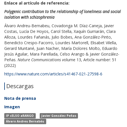
Enlace al artículo de referencia:
Polygenic contribution to the relationship of loneliness and social
isolation with schizophrenia
Álvaro Andreu-Bernabeu, Covadonga M. Díaz-Caneja, Javier
Costas, Lucía De Hoyos, Carol Stella, Xaquín Gurriarán, Clara
Alloza, Lourdes Fañanás, Julio Bobes, Ana González-Pinto,
Benedicto Crespo-Facorro, Lourdes Martorell, Elisabet Vilella,
Gerard Muntané, Juan Nacher, María Dolores Molto, Eduardo
Jesús Aguilar, Mara Parellada, Celso Arango & Javier González-
Peñas.
Nature Communications v
olume 13, Article number: 51
(2022)
https://www.nature.com/articles/s41467-021-27598-6
Descargas
Nota de prensa
Imagen
IP cELSO aRANGO
Javier González Peñas
Álvaro Andreu Bernabéu