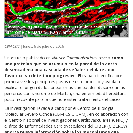
Detalle de la pared de la aorta en un modelo experimental de
síndrome de Marfan. / Iván Alarcón, CBM.
CBM CSIC |
lunes, 6 de julio de 2026
Un estudio publicado en
Nature Communications
revela
cómo
una proteína que se acumula en la pared de la aorta
desencadena una cascada de señales celulares que
favorece su deterioro progresivo
. El trabajo identifica por
primera vez los principales pasos de este proceso y ayuda a
explicar el origen de los aneurismas que pueden desarrollar las
personas con síndrome de Marfan, una enfermedad hereditaria
poco frecuente para la que no existen tratamientos eficaces.
La investigación llevada a cabo por el Centro de Biología
Molecular Severo Ochoa (CBM-CSIC-UAM), en colaboración con
el Centro Nacional de Investigaciones Cardiovasculares (CNIC) y
el área de Enfermedades Cardiovasculares del CIBER (CIBERCV)
aporta nueva información sobre los mecanismos que