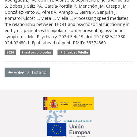
S, Bobes J, Sáiz PA, García-Portilla P, Menchón JM, Crespo JM,
González-Pinto A, Pérez V, Arango C, Sierra P, Sanjuán J,
Pomarol-Clotet E, Vieta E, Vilella E. Processing speed mediates
the relationship between DDR1 and psychosocial functioning in
euthymic patients with bipolar disorder presenting psychotic
symptoms. Mol Psychiatry. 2024 Feb 19. doi: 10.1038/s41380-
024-02480-1. Epub ahead of print. PMID: 38374360
2024
trastorno bipolar
IP Elisabet Vilella
Volver al Listado