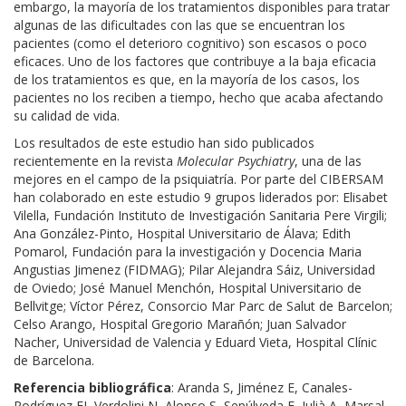
embargo, la mayoría de los tratamientos disponibles para tratar
algunas de las dificultades con las que se encuentran los
pacientes (como el deterioro cognitivo) son escasos o poco
eficaces. Uno de los factores que contribuye a la baja eficacia
de los tratamientos es que, en la mayoría de los casos, los
pacientes no los reciben a tiempo, hecho que acaba afectando
su calidad de vida.
Los resultados de este estudio han sido publicados
recientemente en la revista
Molecular Psychiatry
, una de las
mejores en el campo de la psiquiatría. Por parte del CIBERSAM
han colaborado en este estudio 9 grupos liderados por: Elisabet
Vilella, Fundación Instituto de Investigación Sanitaria Pere Virgili;
Ana González-Pinto, Hospital Universitario de Álava; Edith
Pomarol, Fundación para la investigación y Docencia Maria
Angustias Jimenez (FIDMAG); Pilar Alejandra Sáiz, Universidad
de Oviedo; José Manuel Menchón, Hospital Universitario de
Bellvitge; Víctor Pérez, Consorcio Mar Parc de Salut de Barcelon;
Celso Arango, Hospital Gregorio Marañón; Juan Salvador
Nacher, Universidad de Valencia y Eduard Vieta, Hospital Clínic
de Barcelona.
Referencia bibliográfica
: Aranda S, Jiménez E, Canales-
Rodríguez EJ, Verdolini N, Alonso S, Sepúlveda E, Julià A, Marsal