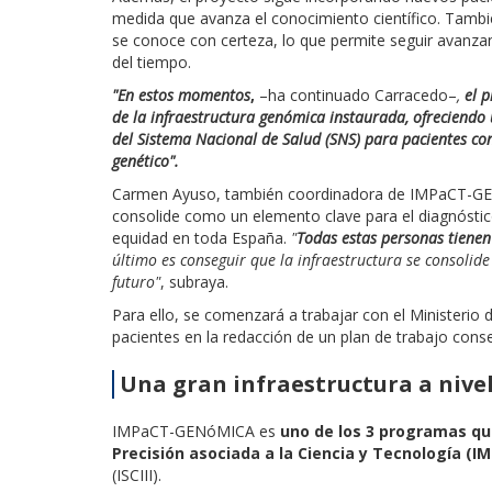
medida que avanza el conocimiento científico. Tambié
se conoce con certeza, lo que permite seguir avanzand
del tiempo.
"En estos momentos
,
–ha continuado Carracedo–
,
el 
de la infraestructura genómica instaurada, ofreciendo 
del Sistema Nacional de Salud (SNS) para pacientes co
genético".
Carmen Ayuso, también coordinadora de IMPaCT-GENóM
consolide como un elemento clave para el diagnósti
equidad en toda España.
"
Todas estas personas tienen
último es conseguir que la infraestructura se consolid
futuro"
, subraya.
Para ello, se comenzará a trabajar con el Ministerio
pacientes en la redacción de un plan de trabajo con
Una gran infraestructura a nive
IMPaCT-GENóMICA es
uno de los 3 programas qu
Precisión asociada a la Ciencia y Tecnología (I
(ISCIII).