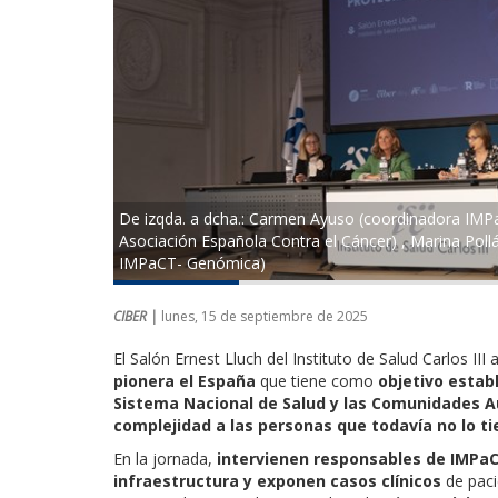
De izqda. a dcha.: Carmen Ayuso (coordinadora IMPaC
Asociación Española Contra el Cáncer) , Marina Pollá
IMPaCT- Genómica)
CIBER |
lunes, 15 de septiembre de 2025
El Salón Ernest Lluch del Instituto de Salud Carlos I
pionera el España
que tiene como
objetivo estab
Sistema Nacional de Salud y las Comunidades A
complejidad a las personas que todavía no lo ti
En la jornada,
intervienen responsables de IMP
infraestructura y exponen casos clínicos
de paci