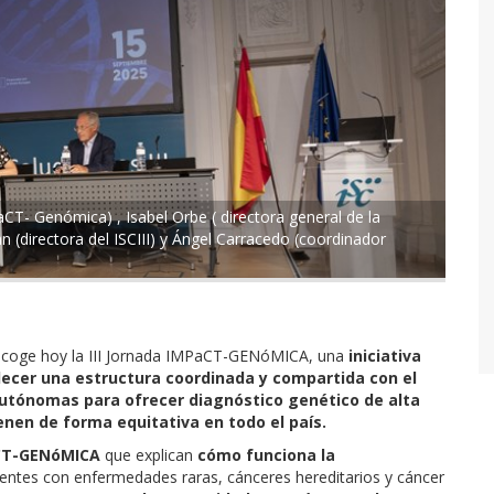
T- Genómica) , Isabel Orbe ( directora general de la
n (directora del ISCIII) y Ángel Carracedo (coordinador
II acoge hoy la III Jornada IMPaCT-GENóMICA, una
iniciativa
lecer una estructura coordinada y compartida con el
utónomas para ofrecer diagnóstico genético de alta
enen de forma equitativa en todo el país.
aCT-GENóMICA
que explican
cómo funciona la
entes con enfermedades raras, cánceres hereditarios y cáncer