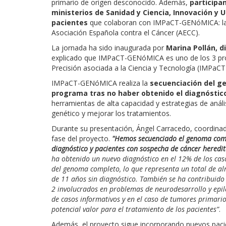
primario de origen desconocido. Además,
participa
ministerios de Sanidad y Ciencia, Innovación y 
pacientes
que colaboran con IMPaCT-GENóMICA: la 
Asociación Española contra el Cáncer (AECC).
La jornada ha sido inaugurada por
Marina Pollán, di
explicado que IMPaCT-GENóMICA es uno de los 3 prog
Precisión asociada a la Ciencia y Tecnología (IMPaCT)
IMPaCT-GENóMICA realiza la
secuenciación del g
programa tras no haber obtenido el diagnóstico
herramientas de alta capacidad y estrategias de aná
genético y mejorar los tratamientos.
Durante su presentación, Ángel Carracedo, coordin
fase del proyecto.
"Hemos secuenciado el genoma comp
diagnóstico y
pacientes con sospecha de cáncer heredit
ha obtenido un nuevo diagnóstico en el 12% de los cas
del genoma completo, lo que representa un total de a
de 11 años sin diagnóstico. También se ha contribuid
2 involucrados en problemas de neurodesarrollo y epil
de casos informativos y en el caso de tumores primari
potencial valor para el tratamiento de los pacientes”
.
Además, el proyecto sigue incorporando nuevos paci