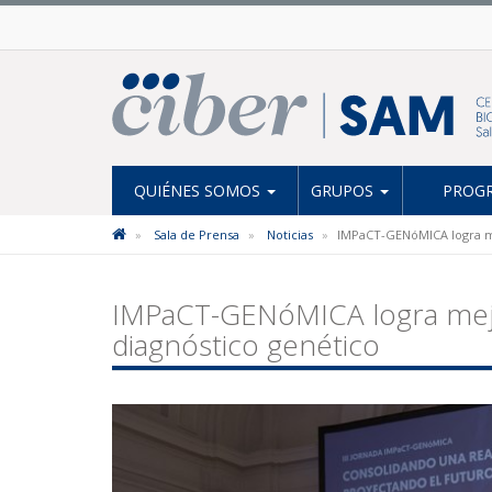
QUIÉNES SOMOS
GRUPOS
PROGR
Sala de Prensa
Noticias
IMPaCT-GENóMICA logra me
IMPaCT-GENóMICA logra mejo
diagnóstico genético