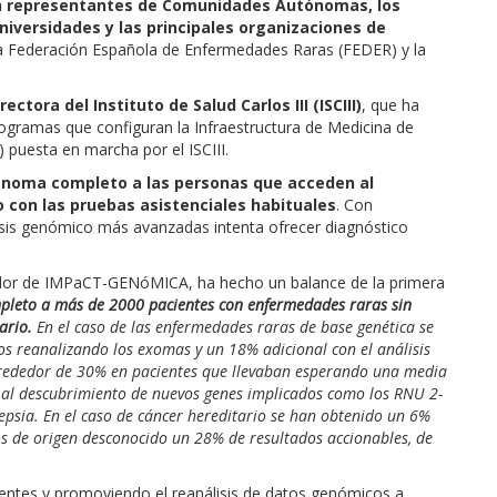
n representantes de Comunidades Autónomas, los
Universidades y las principales organizaciones de
Federación Española de Enfermedades Raras (FEDER) y la
rectora del Instituto de Salud Carlos III (ISCIII)
, que ha
ramas que configuran la Infraestructura de Medicina de
 puesta en marcha por el ISCIII.
enoma completo a las personas que acceden al
 con las pruebas asistenciales habituales
. Con
lisis genómico más avanzadas intenta ofrecer diagnóstico
ador de IMPaCT-GENóMICA, ha hecho un balance de la primera
leto a más de 2000 pacientes con enfermedades raras sin
ario.
En el caso de las enfermedades raras de base genética se
os reanalizando los exomas y un 18% adicional con el análisis
lrededor de 30% en pacientes que llevaban esperando una media
o al descubrimiento de nuevos genes implicados como los RNU 2-
epsia. En el caso de cáncer hereditario se han obtenido un 6%
os de origen desconocido un 28% de resultados accionables, de
entes y promoviendo el reanálisis de datos genómicos a