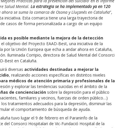
ejores Prácticas para la prevención del suicidio’ en el informe
bre Salud Mental.
La estrategia se ha implementado ya en 120
ue ahora se suma la comarca de Osona y Lluçanés en Cataluña
”,
ta iniciativa. Esta comarca tiene una larga trayectoria de
n de casos de forma personalizada a cargo de un equipo
icida es posible mediante la mejora de la detección
 el objetivo del Proyecto EAAD-Best, una iniciativa de la
da por la Unión Europea que echa a andar ahora en Cataluña,
ión. Iluminada Corripio, directora de Salud Mental del Consorci
AD-Best en Cataluña.
luirá diversas
actividades destinadas a mejorar la
cidio
, realizando acciones específicas en distintos niveles
ara médicos de atención primaria y profesionales de la
sión y explorar las tendencias suicidas en el ámbito de la
ñas de concienciación
sobre la depresión para el público
acientes, familiares y vecinos, fuerzas de orden público…)
 los tratamientos adecuados para la depresión, disminuir las
stimular el comportamiento de búsqueda de ayuda.
aluña tuvo lugar el 9 de febrero en el Paraninfo de la
e del Consorci Hospitalari de Vic-Fundació Hospital de la