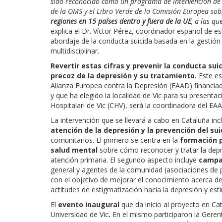
sido reconocido como un programa de intervención de ‘M
de la OMS y el Libro Verde de la Comisión Europea so
regiones en 15 países dentro y fuera de la UE
, a las q
explica el Dr. Víctor Pérez, coordinador español de es
abordaje de la conducta suicida basada en la gestió
multidisciplinar.
Revertir estas cifras y prevenir la conducta su
precoz de la depresión y su tratamiento.
Este es
Alianza Europea contra la Depresión (EAAD) financia
y que ha elegido la localidad de Vic para su presentac
Hospitalari de Vic (CHV), será la coordinadora del EA
La intervención que se llevará a cabo en Cataluña inc
atención de la depresión y la prevención del sui
comunitarios. El primero se centra en la
formación p
salud mental
sobre cómo reconocer y tratar la depre
atención primaria. El segundo aspecto incluye
campa
general y agentes de la comunidad (asociaciones de p
con el objetivo de mejorar el conocimiento acerca de
actitudes de estigmatización hacia la depresión y e
El
evento inaugural
que da inicio al proyecto en Cat
Universidad de Vic
.
En el mismo participaron la Gerent