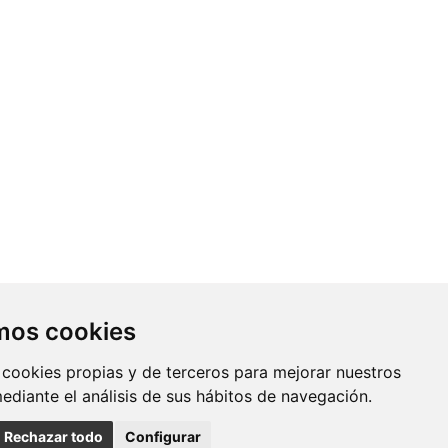
Contacto
amos cookies
Av. Monforte de Lemos, 3-5. Pabellón
 cookies propias y de terceros para mejorar nuestros
11. Planta 0 28029 Madrid
mediante el análisis de sus hábitos de navegación.
info@ciberisciii.es
Rechazar todo
Configurar