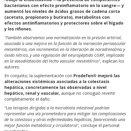
bacterianos con efecto proinflamatorio en la sangre— y
aumentó los niveles de ácidos grasos de cadena corta
(acetato, propionato y butirato), metabolitos con
efectos antiinflamatorios y protectores sobre el hígado
y los riñones.
“También observamos una normalización en la presión arterial,
asociada a una mejora en la función de la inervación perivascular
mesentérica, con incrementos en la liberación de noradrenalina y
óxido nítrico, y una regulación del neuropéptido CGRP, implicado
en la vasodilatación del lecho vascular mesentérico”
, explican los
autores.
En conjunto, la suplementación con
Prodefen® mejoró las
alteraciones sistémicas asociadas a la colestasis
hepática, concretamente las observadas a nivel
hepático, renal y vascular,
aunque no consiguió revertir
completamente el daño.
“Las terapias dirigidas a la microbiota intestinal podrían
representar una vía prometedora para mitigar las complicaciones
de la colestasis y otras enfermedades hepáticas, favoreciendo una
mejor función metabólica y circulatoria”
, concluye el personal