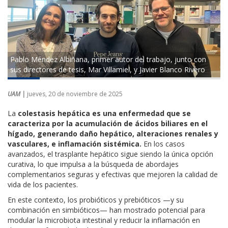
Pablo Méndez Albiñana, primer autor del trabajo, junto con
sus directores de tesis, Mar Villamiel, y Javier Blanco Rivero
UAM |
jueves, 20 de noviembre de 2025
La
colestasis hepática es una enfermedad que se
caracteriza por la acumulación de ácidos biliares en el
hígado, generando daño hepático, alteraciones renales y
vasculares, e inflamación sistémica.
En los casos
avanzados, el trasplante hepático sigue siendo la única opción
curativa, lo que impulsa a la búsqueda de abordajes
complementarios seguras y efectivas que mejoren la calidad de
vida de los pacientes.
En este contexto, los probióticos y prebióticos —y su
combinación en simbióticos— han mostrado potencial para
modular la microbiota intestinal y reducir la inflamación en