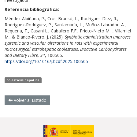
investigador.
Referencia bibliográfica:
Méndez-Albiñana, P., Cros-Brunsó, L., Rodrigues-Díez, R.,
Rodríguez-Rodríguez, P., Santamaría, L., Muñoz-Labrador, A.,
Requena, T., Casani L., Caballero F.F.,
Prieto-Nieto M.I., Villamiel
M.,
& Blanco-Rivero, J. (2025)
.
Synbiotic administration improves
systemic and vascular alterations in rats with experimental
microsurgical extrahepatic cholestasis
.
Bioactive Carbohydrates
and Dietary Fibre, 34
, 100505.
https://doi.org/10.1016/j.bcdf.2025.100505
colestasis hepática
Volver al Listado