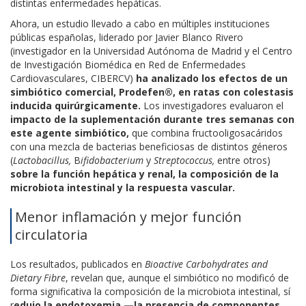
distintas enfermedades hepáticas.
Ahora, un estudio llevado a cabo en múltiples instituciones
públicas españolas, liderado por Javier Blanco Rivero
(investigador en la
Universidad Autónoma de Madrid y el
Centro
de Investigación Biomédica en Red de Enfermedades
Cardiovasculares, CIBERCV)
ha analizado los efectos de un
simbiótico comercial, Prodefen®, en ratas con colestasis
inducida quirúrgicamente.
Los investigadores evaluaron el
impacto de la suplementación durante tres semanas con
este agente simbiótico,
que combina fructooligosacáridos
con una mezcla de bacterias beneficiosas de distintos géneros
(
Lactobacillus,
B
ifidobacterium
y
Streptococcus,
entre otros)
sobre la función hepática y renal, la composición de la
microbiota intestinal y la respuesta vascular.
Menor inflamación y mejor función
circulatoria
Los resultados, publicados en
Bioactive Carbohydrates and
Dietary Fibre
, revelan que, aunque el simbiótico no modificó de
forma significativa la composición de la microbiota intestinal, sí
r
edujo la endotoxemia
—la presencia de componentes