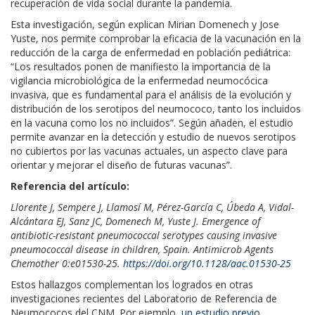
recuperación de vida social durante la pandemia.
Esta investigación, según explican Mirian Domenech y Jose
Yuste, nos permite comprobar la eficacia de la vacunación en la
reducción de la carga de enfermedad en población pediátrica:
“Los resultados ponen de manifiesto la importancia de la
vigilancia microbiológica de la enfermedad neumocócica
invasiva, que es fundamental para el análisis de la evolución y
distribución de los serotipos del neumococo, tanto los incluidos
en la vacuna como los no incluidos”. Según añaden, el estudio
permite avanzar en la detección y estudio de nuevos serotipos
no cubiertos por las vacunas actuales, un aspecto clave para
orientar y mejorar el diseño de futuras vacunas”.
Referencia del artículo:
Llorente J, Sempere J, Llamosí M, Pérez-García C, Úbeda A, Vidal-
Alcántara EJ, Sanz JC, Domenech M, Yuste J. Emergence of
antibiotic-resistant pneumococcal serotypes causing invasive
pneumococcal disease in children, Spain. Antimicrob Agents
Chemother 0:e01530-25.
https://doi.org/10.1128/aac.01530-25
Estos hallazgos complementan los logrados en otras
investigaciones recientes del Laboratorio de Referencia de
Neumococos del CNM. Por ejemplo,
un estudio previo