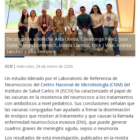
De izquierda a derecha: Aida Úbeda, Covadonga Pérez, Jose
Yuste, Mirian Domenech, Mirella Llamosí, Erick J Vidal, Andrea
Sánchez y Julio Sempere
ISCIII |
miércoles, 28 de enero de 2026
Un estudio liderado por el Laboratorio de Referencia de
Neumococos del
Centro Nacional de Microbiología (CNM)​
del
Instituto de Salud Carlos III (ISCIII) ha caracterizado el papel de
las vacunas en la resistencia del neumococo a los tratamientos
con antibióticos a nivel pediátrico. Sus conclusiones señalan que
las vacunas conjugadas han ayudado a frenar la diseminación
de erotipos que resisten al tratamiento y que causan la llamada
enfermedad neumocócica invasiva (ENI), que puede generar
cuadros graves de meningitis aguda, sepsis o neumonía
Los resultados de esta investigación, publicados en la revista