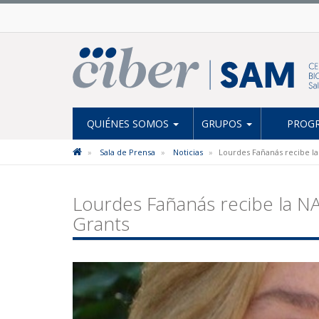
QUIÉNES SOMOS
GRUPOS
PROGR
Sala de Prensa
Noticias
Lourdes Fañanás recibe la
Lourdes Fañanás recibe la NA
Grants