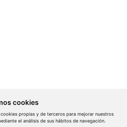
Contacto
amos cookies
Av. Monforte de Lemos, 3-5. Pabellón
 cookies propias y de terceros para mejorar nuestros
11. Planta 0 28029 Madrid
mediante el análisis de sus hábitos de navegación.
info@ciberisciii.es