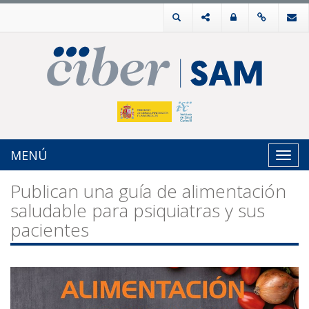
MENÚ
Toggl
navig
Publican una guía de alimentación
saludable para psiquiatras y sus
pacientes