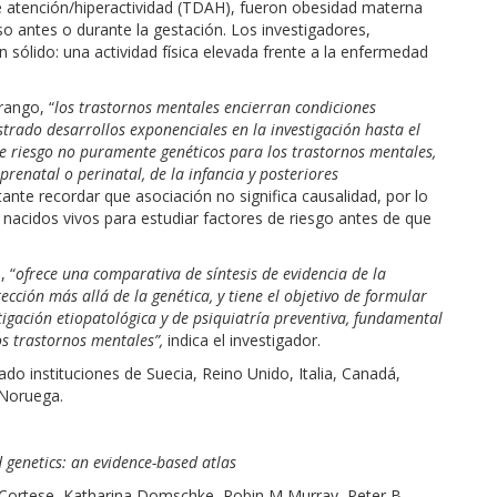
de atención/hiperactividad (TDAH), fueron obesidad materna
 antes o durante la gestación. Los investigadores,
 sólido: una actividad física elevada frente a la enfermedad
rango, “
los trastornos mentales encierran condiciones
strado desarrollos exponenciales en la investigación hasta el
e riesgo no puramente genéticos para los trastornos mentales,
prenatal o perinatal, de la infancia y posteriores
tante recordar que asociación no significa causalidad, por lo
nacidos vivos para estudiar factores de riesgo antes de que
, “
ofrece una comparativa de síntesis de evidencia de la
ección más allá de la genética, y tiene el objetivo de formular
gación etiopatológica y de psiquiatría preventiva, fundamental
os trastornos mentales”,
indica el investigador.
o instituciones de Suecia, Reino Unido, Italia, Canadá,
 Noruega.
 genetics: an evidence-based atlas
 Cortese, Katharina Domschke, Robin M Murray, Peter B