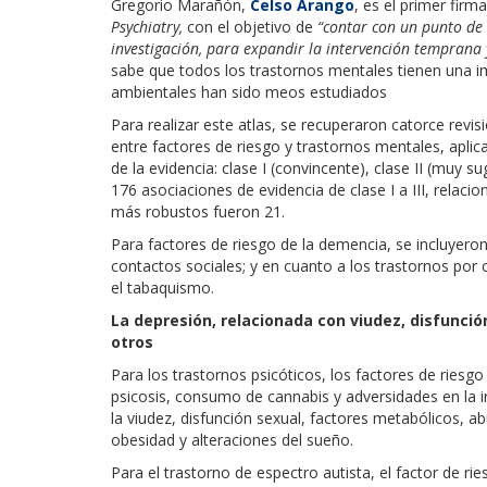
Gregorio Marañón,
Celso Arango
, es el primer fir
Psychiatry,
con el objetivo de
“contar con un punto de r
investigación, para expandir la intervención temprana 
sabe que todos los trastornos mentales tienen una i
ambientales han sido meos estudiados
Para realizar este atlas, se recuperaron catorce revi
entre factores de riesgo y trastornos mentales, aplica
de la evidencia: clase I (convincente), clase II (muy sug
176 asociaciones de evidencia de clase I a III, relaci
más robustos fueron 21.
Para factores de riesgo de la demencia, se incluyeron 
contactos sociales; y en cuanto a los trastornos por
el tabaquismo.
La depresión, relacionada con viudez, disfunció
otros
Para los trastornos psicóticos, los factores de riesgo
psicosis, consumo de cannabis y adversidades en la i
la viudez, disfunción sexual, factores metabólicos, ab
obesidad y alteraciones del sueño.
Para el trastorno de espectro autista, el factor de 