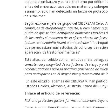
durante el embarazo y para el trastorno por déficit 
antes del embarazo, tabaquismo materno y sobrepeso
asimismo, solo han detectado un factor de protección
de Alzheimer.
Según explica el jefe de grupo del CIBERSAM Celso A
complejas de etiopatología incierta, si bien hemos regi
punto de que se han identificado numerosos factores d
de los cuales el momento de su efecto abarca las fases 
(adolescentes/adulto joven) o antecedentes”
. “es impor
que se necesitan más estudios de cohortes de recién 
aparezcan los trastornos mentales”
Este atlas, concebido con un enfoque meta-paraguas
consistencia y magnitud de los factores de riesgo y prot
recomendaciones para la próxima generación de investi
para anticiparnos en el diagnóstico y tratamiento de l
En este estudio, además del CIBERSAM, han participad
Estados Unidos, Alemania, Australia, Corea del Sur y
Enlace al artículo de referencia:
Risk and protective factors for mental disorders beyond
Celso Arango, Elena Dragioti, Marco Solmi, Samuele