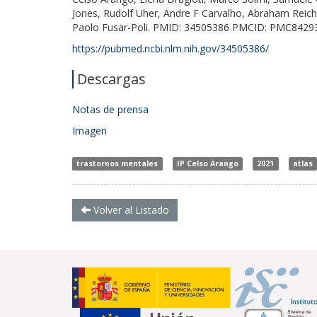
Jones, Rudolf Uher, Andre F Carvalho, Abraham Reichen
Paolo Fusar-Poli. PMID: 34505386 PMCID: PMC8429
https://pubmed.ncbi.nlm.nih.gov/34505386/
Descargas
Notas de prensa
Imagen
trastornos mentales
IP Celso Arango
2021
atlas
Volver al Listado