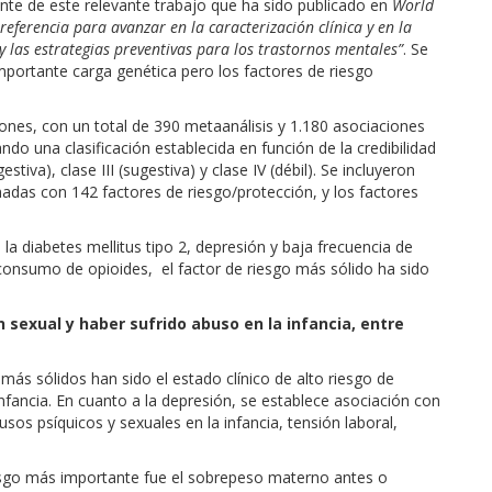
mante de este relevante trabajo que ha sido publicado en
World
eferencia para avanzar en la caracterización clínica y en la
y las estrategias preventivas para los trastornos mentales”
. Se
mportante carga genética pero los factores de riesgo
siones, con un total de 390 metaanálisis y 1.180 asociaciones
ndo una clasificación establecida en función de la credibilidad
estiva), clase III (sugestiva) y clase IV (débil). Se incluyeron
onadas con 142 factores de riesgo/protección, y los factores
la diabetes mellitus tipo 2, depresión y baja frecuencia de
 consumo de opioides, el factor de riesgo más sólido ha sido
n sexual y haber sufrido abuso en la infancia, entre
 más sólidos han sido el estado clínico de alto riesgo de
nfancia. En cuanto a la depresión, se establece asociación con
usos psíquicos y sexuales en la infancia, tensión laboral,
riesgo más importante fue el sobrepeso materno antes o