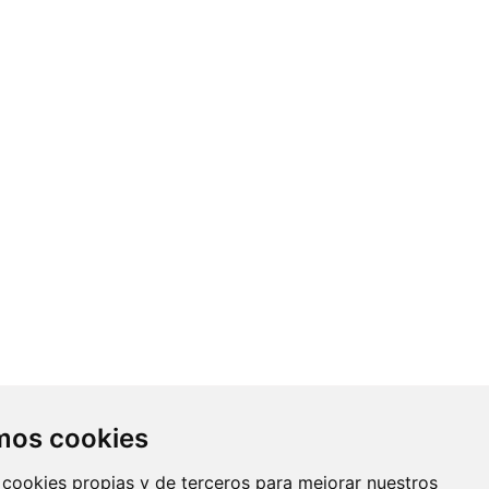
Contacto
amos cookies
Av. Monforte de Lemos, 3-5. Pabellón
 cookies propias y de terceros para mejorar nuestros