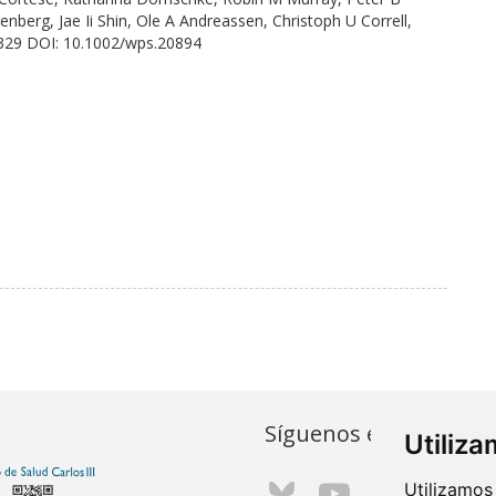
berg, Jae Ii Shin, Ole A Andreassen, Christoph U Correll,
329 DOI: 10.1002/wps.20894
Síguenos en...
Utiliz
Utilizamos