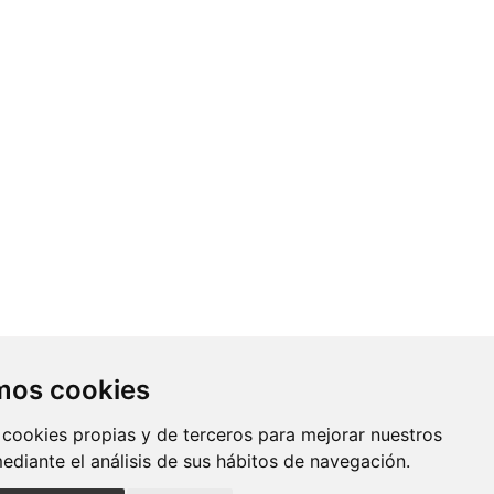
Contacto
amos cookies
Av. Monforte de Lemos, 3-5. Pabellón
 cookies propias y de terceros para mejorar nuestros
11. Planta 0 28029 Madrid
mediante el análisis de sus hábitos de navegación.
info@ciberisciii.es