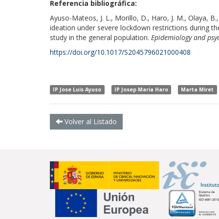
Referencia bibliográfica:
Ayuso-Mateos, J. L., Morillo, D., Haro, J. M., Olaya, B
ideation under severe lockdown restrictions during th
study in the general population.
Epidemiology and psyc
https://doi.org/10.1017/S2045796021000408
IP Jose Luis Ayuso
IP Josep Maria Haro
Marta Miret
Volver al Listado