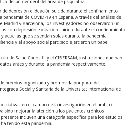
ífica del primer decil del área de psiquiatría.
ón de depresión e ideación suicida durante el confinamiento
 la pandemia de COVID-19 en España. A través del análisis de
de Madrid y Barcelona, los investigadores no observaron un
nas con depresión e ideación suicida durante el confinamiento.
 y aquellas que se sentían solas durante la pandemia
liencia y el apoyo social percibido ejercieron un papel
ituto de Salud Carlos III y el CIBERSAM, instituciones que han
de datos antes y durante la pandemia respectivamente.
 de premios organizada y promovida por parte de
tegrada Social y Sanitaria de la Universitat Internacional de
niciativas en el campo de la investigación en el ámbito
ya sido mejorar la atención a los pacientes crónicos
n presente incluyen una categoría específica para los estudios
e ha tenido esta pandemia.