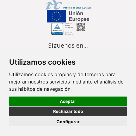
Síguenos en...
Utilizamos cookies
Contacto
Utilizamos cookies propias y de terceros para
Av. Monforte de Lemos, 3-5. Pabellón 11. Planta 0 28029 Madrid
mejorar nuestros servicios mediante el análisis de
info@ciberisciii.es
sus hábitos de navegación.
Aceptar
© Copyright 2026 CIBER |
Política de Privacidad
|
Aviso Legal
|
Política
de Cookies
|
Mapa Web
|
Portal de Transparencia
|
Política de
Rechazar todo
seguridad
Configurar