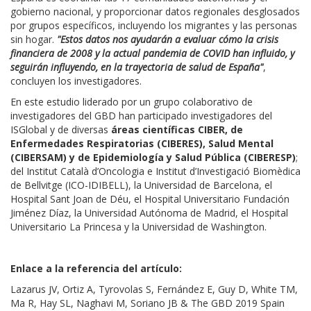
gobierno nacional, y proporcionar datos regionales desglosados
por grupos específicos, incluyendo los migrantes y las personas
sin hogar.
"Estos datos nos ayudarán a evaluar cómo la crisis
financiera de 2008 y la actual pandemia de COVID han influido, y
seguirán influyendo, en la trayectoria de salud de España"
,
concluyen los investigadores.
En este estudio liderado por un grupo colaborativo de
investigadores del GBD han participado investigadores del
ISGlobal y de diversas
áreas científicas CIBER, de
Enfermedades Respiratorias (CIBERES), Salud Mental
(CIBERSAM) y de Epidemiología y Salud Pública (CIBERESP)
;
del Institut Català d’Oncologia e Institut d’Investigació Biomèdica
de Bellvitge (ICO-IDIBELL), la Universidad de Barcelona, el
Hospital Sant Joan de Déu, el Hospital Universitario Fundación
Jiménez Díaz, la Universidad Autónoma de Madrid, el Hospital
Universitario La Princesa y la Universidad de Washington.
Enlace a la referencia del artículo:
Lazarus JV, Ortiz A, Tyrovolas S, Fernández E, Guy D, White TM,
Ma R, Hay SL, Naghavi M, Soriano JB & The GBD 2019 Spain