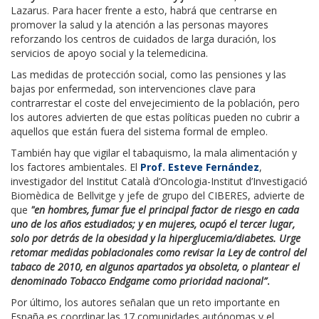
Lazarus. Para hacer frente a esto, habrá que centrarse en
promover la salud y la atención a las personas mayores
reforzando los centros de cuidados de larga duración, los
servicios de apoyo social y la telemedicina.
Las medidas de protección social, como las pensiones y las
bajas por enfermedad, son intervenciones clave para
contrarrestar el coste del envejecimiento de la población, pero
los autores advierten de que estas políticas pueden no cubrir a
aquellos que están fuera del sistema formal de empleo.
También hay que vigilar el tabaquismo, la mala alimentación y
los factores ambientales. El
Prof. Esteve Fernández
,
investigador del Institut Català d’Oncologia-Institut d’Investigació
Biomèdica de Bellvitge y jefe de grupo del CIBERES, advierte de
que
"en hombres, fumar fue el principal factor de riesgo en cada
uno de los años estudiados; y en mujeres, ocupó el tercer lugar,
solo por detrás de la obesidad y la hiperglucemia/diabetes. Urge
retomar medidas poblacionales como revisar la Ley de control del
tabaco de 2010, en algunos apartados ya obsoleta, o plantear el
denominado Tobacco Endgame como prioridad nacional”
.
Por último, los autores señalan que un reto importante en
España es coordinar las 17 comunidades autónomas y el