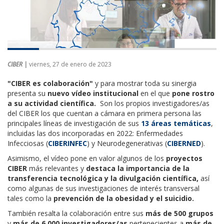
CIBER |
viernes, 27 de enero de 2023
"CIBER es colaboración"
y para mostrar toda su sinergia
presenta su
nuevo vídeo institucional
en el que
pone rostro
a su actividad científica.
Son los propios investigadores/as
del CIBER los que cuentan a cámara en primera persona las
principales líneas de investigación de sus
13 áreas temáticas
,
incluidas las dos incorporadas en 2022: Enfermedades
Infecciosas (
CIBERINFEC
) y Neurodegenerativas (
CIBERNED
).
Asimismo, el vídeo pone en valor algunos de los
proyectos
CIBER
más relevantes y
destaca la importancia de la
transferencia tecnológica y la divulgación científica,
así
como algunas de sus investigaciones de interés transversal
tales como la
prevención de la obesidad y el suicidio.
También resalta la colaboración entre sus
más de 500 grupos
y
más de 6.000 investigadores/as
pertenecientes a
más de