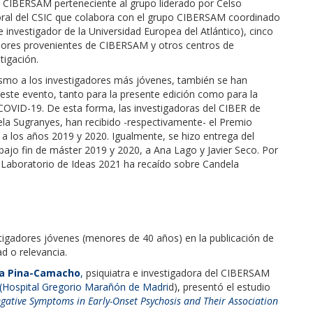
 CIBERSAM perteneciente al grupo liderado por Celso
toral del CSIC que colabora con el grupo CIBERSAM coordinado
e investigador de la Universidad Europea del Atlántico), cinco
dores provenientes de CIBERSAM y otros centros de
tigación.
nismo a los investigadores más jóvenes, también se han
este evento, tanto para la presente edición como para la
 COVID-19. De esta forma, las investigadoras del CIBER de
a Sugranyes, han recibido -respectivamente- el Premio
 a los años 2019 y 2020. Igualmente, se hizo entrega del
bajo fin de máster 2019 y 2020, a Ana Lago y Javier Seco. Por
l Laboratorio de Ideas 2021 ha recaído sobre Candela
tigadores jóvenes (menores de 40 años) en la publicación de
d o relevancia.
a Pina-Camacho
,
psiquiatra e investigadora del CIBERSAM
(Hospital Gregorio Marañón de Madri
d), presentó el estudio
gative Symptoms in Early-Onset Psychosis and Their Association