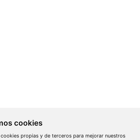
Contacto
amos cookies
Av. Monforte de Lemos, 3-5. Pabellón
 cookies propias y de terceros para mejorar nuestros
11. Planta 0 28029 Madrid