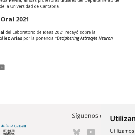
eda Revilla, ambas profesoras titulares del Departamento de
de la Universidad de Cantabria.
Oral 2021
al
del Laboratorio de Ideas 2021 recayó sobre la
ález Arias
por la ponencia
“
Deciphering Astrocyte Neuron
án
Síguenos en...
Utiliz
Utilizamos