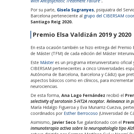
With Antipsychotic Treatment Failure”
.
Por su parte,
Gisela Sugranyes
, psiquiatra del Servi
Barcelona perteneciente al
grupo del CIBERSAM coor
Santiago Reig 2020.
Premio Elsa Valdizán 2019 y 2020
En esta ocasión también se hizo entrega del Premio 
de Máster (TFM) de cada edición del Máster Interuniver
Este
Máster
es un programa interuniversitario oficial
CIBERSAM pertenecientes a cinco Universida­des esp
Autónoma de Barcelona, Barcelona y Cádiz) que prete
aspectos básicos como en clínicos, para incrementar la
neurociencias.
De esta forma,
Ana Lago Fernández
recibió el
Pre
selectivity of serotonin 5-HT2A receptor. Relevance in p
María Hidalgo Figueroa y Eva Munarriz-Cuezva, pert
coordinados por
Esther Berrocoso
(Universidad de C
Asimismo,
Javier Seco
fue galardonado con el
Prem
inmunoterapia activa sobre la neuropatología tipo A