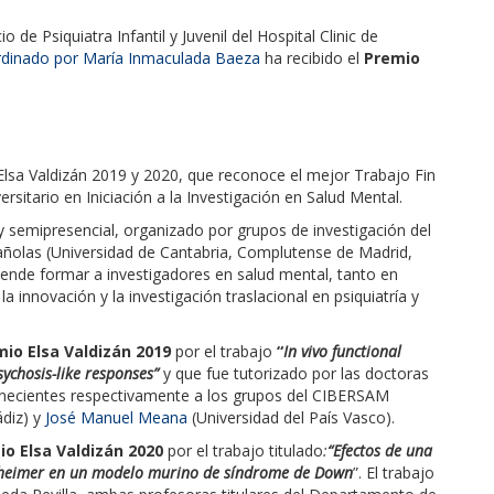
cio de Psiquiatra Infantil y Juvenil del Hospital Clinic de
dinado por María Inmaculada Baeza
ha recibido el
Premio
Elsa Valdizán 2019 y 2020, que reconoce el mejor Trabajo Fin
sitario en Iniciación a la Investigación en Salud Mental.
 y semipresencial, organizado por grupos de investigación del
añolas (Universidad de Cantabria, Complutense de Madrid,
nde formar a inves­tigadores en salud mental, tanto en
 innovación y la inves­tigación traslacional en psiquiatría y
mio
Elsa Valdizán 2019
por el trabajo
“
In vivo functional
sychosis-like responses”
y que fue tutorizado por las doctoras
enecientes respectivamente a los grupos del CIBERSAM
ádiz) y
José Manuel Meana
(Universidad del País Vasco).
io Elsa Valdizán 2020
por el trabajo titulado
:
“Efectos de una
lzheimer en un modelo murino de síndrome de Down
”. El trabajo