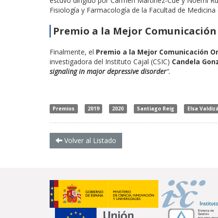
estuvo dirigido por Carmen Martínez-Cué y Noemí Ru
Fisiología y Farmacología de la Facultad de Medicina 
Premio a la Mejor Comunicación 
Finalmente, el
Premio a la Mejor Comunicación Or
investigadora del Instituto Cajal (CSIC)
Candela Gonz
signaling in major depressive disorder
”.
Premios
2019
2020
Santiago Reig
Elsa Valdiz
Volver al Listado