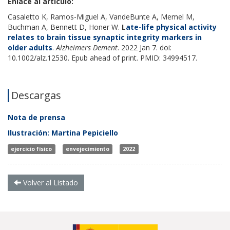
Enlace al artículo:
Casaletto K, Ramos-Miguel A, VandeBunte A, Memel M,
Buchman A, Bennett D, Honer W.
L
ate-life physical activity
relates to brain tissue synaptic integrity markers in
older adults
.
Alzheimers Dement
. 2022 Jan 7. doi:
10.1002/alz.12530. Epub ahead of print. PMID: 34994517.
Descargas
Nota de prensa
Ilustración: Martina Pepiciello
ejercicio físico
envejecimiento
2022
Volver al Listado