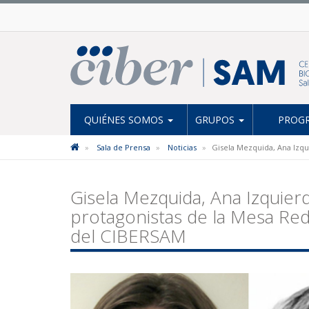
QUIÉNES SOMOS
GRUPOS
PROGR
Sala de Prensa
Noticias
Gisela Mezquida, Ana Izqu
Gisela Mezquida, Ana Izquier
protagonistas de la Mesa Re
del CIBERSAM