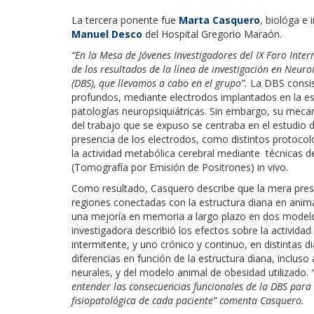
La tercera ponente fue
Marta Casquero
, biológa e 
Manuel Desco
del Hospital Gregorio Maraón.
“En la Mesa de Jóvenes Investigadores del IX Foro Int
de los resultados de la línea de investigación en Neur
(DBS), que llevamos a cabo en el grupo”.
La DBS consist
profundos, mediante electrodos implantados en la est
patologías neuropsiquiátricas. Sin embargo, su mecan
del trabajo que se expuso se centraba en el estudio d
presencia de los electrodos, como distintos protoc
la actividad metabólica cerebral mediante técnicas
(Tomografía por Emisión de Positrones) in vivo.
Como resultado, Casquero describe que la mera prese
regiones conectadas con la estructura diana en anima
una mejoría en memoria a largo plazo en dos modelo
investigadora describió los efectos sobre la activid
intermitente, y uno crónico y continuo, en distintas 
diferencias en función de la estructura diana, inclus
neurales, y del modelo animal de obesidad utilizado.
entender las consecuencias funcionales de la DBS para
fisiopatológica de cada paciente” comenta Casquero.