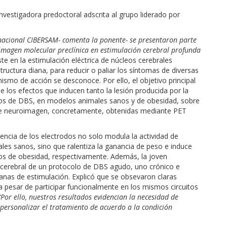
investigadora predoctoral adscrita al grupo liderado por
ernacional CIBERSAM- comenta la ponente- se presentaron parte
oimagen molecular preclínica en estimulación cerebral profunda
e en la estimulación eléctrica de núcleos cerebrales
ructura diana, para reducir o paliar los síntomas de diversas
ismo de acción se desconoce. Por ello, el objetivo principal
e los efectos que inducen tanto la lesión producida por la
olos de DBS, en modelos animales sanos y de obesidad, sobre
 de neuroimagen, concretamente, obtenidas mediante PET
ncia de los electrodos no solo modula la actividad de
les sanos, sino que ralentiza la ganancia de peso e induce
s de obesidad, respectivamente. Además, la joven
ad cerebral de un protocolo de DBS agudo, uno crónico e
dianas de estimulación. Explicó que se obsevaron claras
o a pesar de participar funcionalmente en los mismos circuitos
“Por ello, nuestros resultados evidencian la necesidad de
 personalizar el tratamiento de acuerdo a la condición