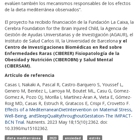
evalúen también los mecanismos responsables de los efectos
de la dieta mediterránea observados”.
El proyecto ha recibido financiación de la Fundación La Caixa, la
Cerebra Foundation for the Brain Injured Child, la Agencia de
Gestión de Ayudas Universitarias y de Investigación (AGAUR), el
Instituto de Salud Carlos III, la Universidad de Barcelona
y el
Centro de Investigaciones Biomédicas en Red sobre
Enfermedades Raras (CIBERER) Fisiopatología de la
Obesidad y Nutrición (CIBEROBN) y Salud Mental
(CIBERSAM).
Artículo de referencia
Casas I, Nakaki A, Pascal R, Castro-Barquero S, Youssef L,
Genero M, Benitez L, Larroya M, Boutet ML, Casu G, Gomez-
Gomez A, Pozo OJ, Morilla I, Martínez-Àran A, Vieta E, Gómez-
Roig MD, Casas R, Estruch R, Gratacos E, Crispi F, Crovetto F.
Effects of a MediterraneanDietIntervention on Maternal Stress,
Well-Being, andSleepQualitythroughoutGestation-The IMPACT-
BCN Trial
. Nutrients. 2023 May 18;15(10):2362. doi:
10.3390/nu15102362.
dieta mediterránea
2023
ansiedad
estrés