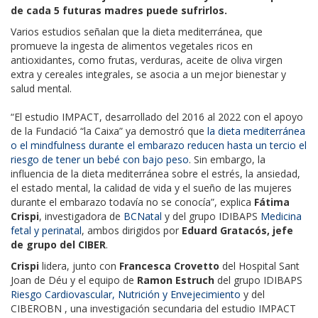
de cada 5 futuras madres puede sufrirlos.
Varios estudios señalan que la dieta mediterránea, que
promueve la ingesta de alimentos vegetales ricos en
antioxidantes, como frutas, verduras, aceite de oliva virgen
extra y cereales integrales, se asocia a un mejor bienestar y
salud mental.
“El estudio IMPACT, desarrollado del 2016 al 2022 con el apoyo
de la Fundació “la Caixa” ya demostró que
la dieta mediterránea
o el mindfulness durante el embarazo reducen hasta un tercio el
riesgo de tener un bebé con bajo peso
. Sin embargo, la
influencia de la dieta mediterránea sobre el estrés, la ansiedad,
el estado mental, la calidad de vida y el sueño de las mujeres
durante el embarazo todavía no se conocía”, explica
Fátima
Crispi
, investigadora de
BCNatal
y del grupo IDIBAPS
Medicina
fetal y perinatal
, ambos dirigidos por
Eduard Gratacós, jefe
de grupo del CIBER
.
Crispi
lidera, junto con
Francesca Crovetto
del Hospital Sant
Joan de Déu y el equipo de
Ramon Estruch
del grupo IDIBAPS
Riesgo Cardiovascular, Nutrición y Envejecimiento
y del
CIBEROBN , una investigación secundaria del estudio IMPACT