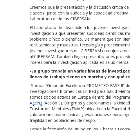
Creemos que la presentación y la discusión crítica de
clásicos, junto con la audacia y la capacidad creativ
Laboratorio de Ideas CIBERSAM.
El Laboratorio de Ideas pide a los jóvenes investiga
investigación a que presenten sus ideas científicas m
problema clínico o científico. De manera que son bie
reclutamiento y muestras, tecnología y procedimiento
jóvenes investigadores del CIBERSAM o conjuntamen
al CIBERSAM. También llegan presentaciones procede
interés para la investigación aplicada en salud mental
-Su grupo trabaja en varias líneas de investigac
líneas de trabajo tienen en marcha y con qué r
-Somos “Grupo de Excelencia PROMETEO FASE II” de l
Investigaciones Biomédicas En Red para Salud Menta
somos socios activos en Europa dentro del Progra
Ageing
(Acción 3). Dirigimos y coordinamos la Unida
Trastornos Mentales (TMAP) ubicada en la Facultat d
valoraciones biomecánicas y evaluaciones neurocogni
fragilidad en poblaciones de riesgo.
Desde la formación del grupo en 2001 hasta su consol