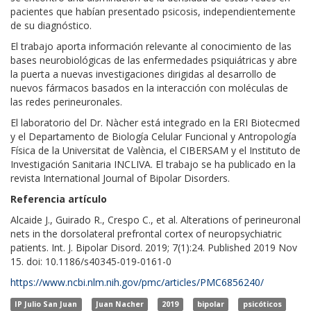
pacientes que habían presentado psicosis, independientemente
de su diagnóstico.
El trabajo aporta información relevante al conocimiento de las
bases neurobiológicas de las enfermedades psiquiátricas y abre
la puerta a nuevas investigaciones dirigidas al desarrollo de
nuevos fármacos basados en la interacción con moléculas de
las redes perineuronales.
El laboratorio del Dr. Nàcher está integrado en la ERI Biotecmed
y el Departamento de Biología Celular Funcional y Antropología
Física de la Universitat de València, el CIBERSAM y el Instituto de
Investigación Sanitaria INCLIVA. El trabajo se ha publicado en la
revista International Journal of Bipolar Disorders.
Referencia artículo
Alcaide J., Guirado R., Crespo C., et al. Alterations of perineuronal
nets in the dorsolateral prefrontal cortex of neuropsychiatric
patients. Int. J. Bipolar Disord. 2019; 7(1):24. Published 2019 Nov
15. doi: 10.1186/s40345-019-0161-0
https://www.ncbi.nlm.nih.gov/pmc/articles/PMC6856240/
IP Julio San Juan
Juan Nacher
2019
bipolar
psicóticos