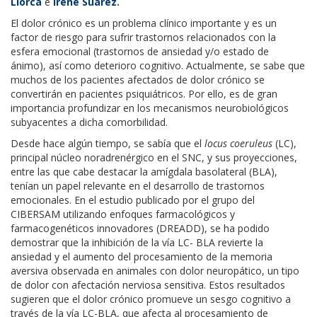
Llorca
e
Irene Suárez
.
El dolor crónico es un problema clínico importante y es un
factor de riesgo para sufrir trastornos relacionados con la
esfera emocional (trastornos de ansiedad y/o estado de
ánimo), así como deterioro cognitivo. Actualmente, se sabe que
muchos de los pacientes afectados de dolor crónico se
convertirán en pacientes psiquiátricos. Por ello, es de gran
importancia profundizar en los mecanismos neurobiológicos
subyacentes a dicha comorbilidad.
Desde hace algún tiempo, se sabía que el
locus coeruleus
(LC),
principal núcleo noradrenérgico en el SNC, y sus proyecciones,
entre las que cabe destacar la amígdala basolateral (BLA),
tenían un papel relevante en el desarrollo de trastornos
emocionales. En el estudio publicado por el grupo del
CIBERSAM utilizando enfoques farmacológicos y
farmacogenéticos innovadores (DREADD), se ha podido
demostrar que la inhibición de la vía LC- BLA revierte la
ansiedad y el aumento del procesamiento de la memoria
aversiva observada en animales con dolor neuropático, un tipo
de dolor con afectación nerviosa sensitiva. Estos resultados
sugieren que el dolor crónico promueve un sesgo cognitivo a
través de la vía LC-BLA, que afecta al procesamiento de