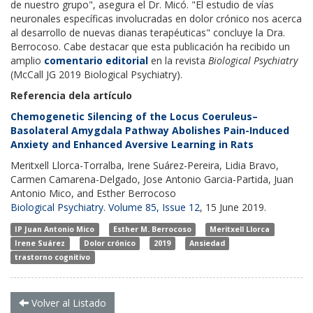
de nuestro grupo", asegura el Dr. Micó. "El estudio de vías
neuronales específicas involucradas en dolor crónico nos acerca
al desarrollo de nuevas dianas terapéuticas" concluye la Dra.
Berrocoso. Cabe destacar que esta publicación ha recibido un
amplio
comentario editorial
en la revista
Biological Psychiatry
(McCall JG 2019 Biological Psychiatry).
Referencia dela artículo
Chemogenetic Silencing of the Locus Coeruleus–
Basolateral Amygdala Pathway Abolishes Pain-Induced
Anxiety and Enhanced Aversive Learning in Rats
Meritxell Llorca-Torralba, Irene Suárez-Pereira, Lidia Bravo,
Carmen Camarena-Delgado, Jose Antonio Garcia-Partida, Juan
Antonio Mico, and Esther Berrocoso
Biological Psychiatry.
Volume 85, Issue 12
, 15 June 2019.
IP Juan Antonio Mico
Esther M. Berrocoso
Meritxell Llorca
Irene Suárez
Dolor crónico
2019
Ansiedad
trastorno cognitivo
Volver al Listado