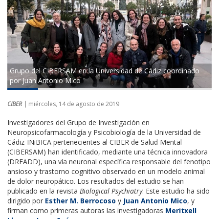
Grupo del CIBERSAM en la Universidad de Cádiz coordinado
por Juan Antonio Mico
CIBER |
miércoles, 14 de agosto de 2019
Investigadores del Grupo de Investigación en
Neuropsicofarmacología y Psicobiología de la Universidad de
Cádiz-INiBICA pertenecientes al CIBER de Salud Mental
(CIBERSAM) han identificado, mediante una técnica innovadora
(DREADD), una vía neuronal específica responsable del fenotipo
ansioso y trastorno cognitivo observado en un modelo animal
de dolor neuropático. Los resultados del estudio se han
publicado en la revista
Biological Psychiatry
. Este estudio ha sido
dirigido por
Esther M. Berrocoso
y
Juan Antonio Mico
, y
firman como primeras autoras las investigadoras
Meritxell